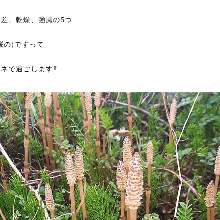
差、乾燥、強風の5つ
桜の)ですって
ネで過ごします‼️