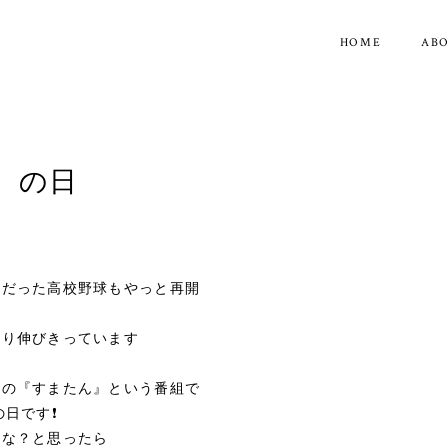
HOME
AB
』の日
きだった高校野球もやっと再開
かり伸びきっています
ルの『すまたん』という番組で
の日です❗
かな？と思ったら