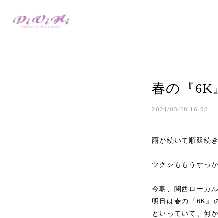
春の『6K
2024/03/28 16:08
雨が続いて順延続
ツクシももうすっ
今朝、関西ローカ
明日は春の『6K』
といっていて、何