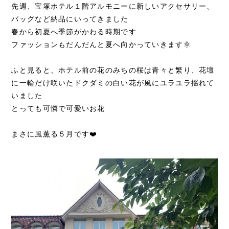
先週、宝塚ホテル１階アルモニーに新しいアクセサリー、
バッグなど納品にいってきました
春から初夏へ季節がかわる時期です
ファッションもだんだんと夏へ向かっていきます🌞
ふと見ると、ホテル前の花のみちの桜は青々と繁り、花壇
に一輪だけ咲いたドクダミの白い花が風にユラユラ揺れて
いました
とっても可憐で可愛いお花
まさに風薫る５月です❤️