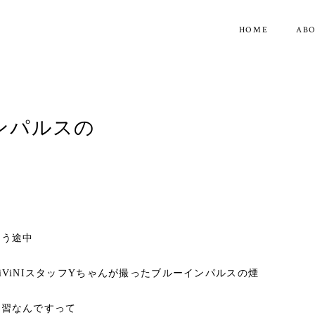
HOME
AB
ンパルスの
かう途中
iViNIスタッフYちゃんが撮ったブルーインパルスの煙
演習なんですって