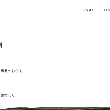
HOME
AB
蘭
に初盆のお供え
綺麗でした