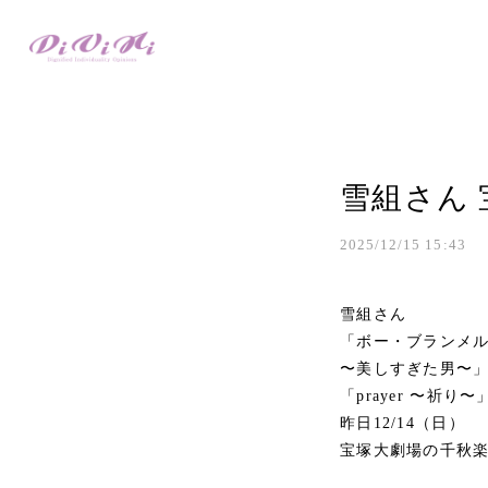
雪組さん
2025/12/15 15:43
雪組さん
「ボー・ブランメ
〜美しすぎた男〜
「prayer 〜祈り〜
昨日12/14（日）
宝塚大劇場の千秋