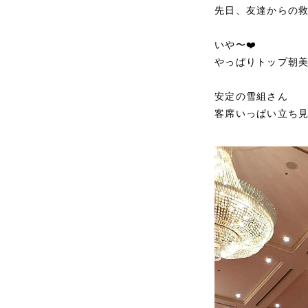
先日、友達からの
いや〜❤️
やっぱりトップ朝美
安定の雪組さん
客席いっぱい立ち見