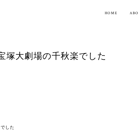
HOME
AB
 宝塚大劇場の千秋楽でした
ル
」
」
楽でした